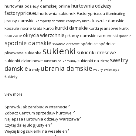
hurtownia odzieży
hurtownia odzieży damskiej online
factoryprice.eu
hurtownia sukienek Factoryprice.eu
illuminating
jeansy damskie
koszule damskie
komplety damskie
komplety ubrań
kurtki damskie
koszule nocne
krata
kurtki
kurtki jeansowe
kurtki
okrycia wierzchnie
skórzane
piżamy damskie
ramoneski
spodnie
spodnie damskie
spódnice
spódnice
spodnie dresowe
sukienki
sukienki dresowe
plisowane
sukienka
swetry
sukienki dzianinowe
sukienki na zimę
sukienki na komunię
ubrania damskie
damskie
trendy
wzory zwierzęce
żakiety
view more
Sprawdź
Jak zarabiać w internecie
Zobacz
Centrum sprzedaży hurtowej
Najlepsza
Hurtownia odzieży Warszawa
Czytaj dalej
Blog Justy en
Więcej
Blog sukienki na wesele en