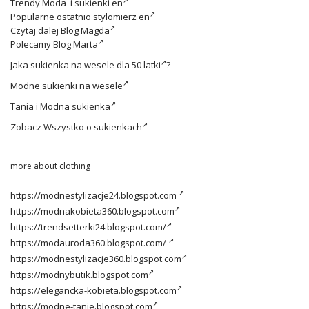
Trendy
Moda i sukienki en
Popularne ostatnio
stylomierz en
Czytaj dalej
Blog Magda
Polecamy
Blog Marta
Jaka
sukienka na wesele dla 50 latki
?
Modne
sukienki na wesele
Tania i
Modna sukienka
Zobacz
Wszystko o sukienkach
more about clothing
https://modnestylizacje24.blogspot.com
https://modnakobieta360.blogspot.com
https://trendsetterki24.blogspot.com/
https://modauroda360.blogspot.com/
https://modnestylizacje360.blogspot.com
https://modnybutik.blogspot.com
https://elegancka-kobieta.blogspot.com
https://modne-tanie.blogspot.com