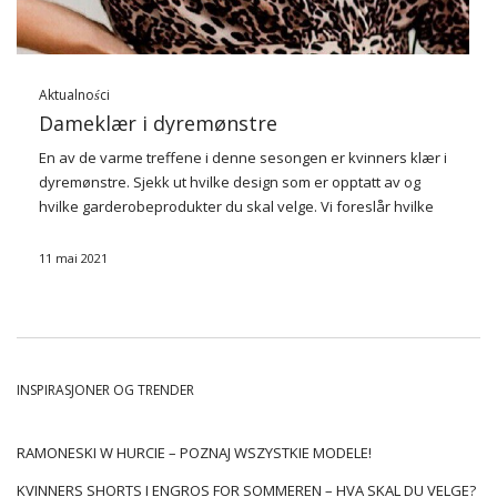
Aktualności
Dameklær i dyremønstre
En av de varme treffene i denne sesongen er kvinners klær i
dyremønstre. Sjekk ut hvilke design som er opptatt av og
hvilke garderobeprodukter du skal velge. Vi foreslår hvilke
modeller som skal satse, hvordan å kombinere dem med
andre …
11 mai 2021
INSPIRASJONER OG TRENDER
RAMONESKI W HURCIE – POZNAJ WSZYSTKIE MODELE!
KVINNERS SHORTS I ENGROS FOR SOMMEREN – HVA SKAL DU VELGE?