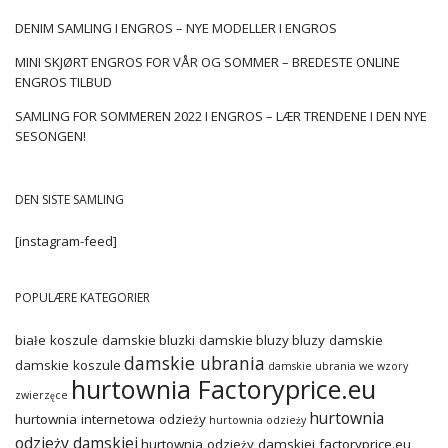
DENIM SAMLING I ENGROS – NYE MODELLER I ENGROS
MINI SKJØRT ENGROS FOR VÅR OG SOMMER – BREDESTE ONLINE
ENGROS TILBUD
SAMLING FOR SOMMEREN 2022 I ENGROS – LÆR TRENDENE I DEN NYE
SESONGEN!
DEN SISTE SAMLING
[instagram-feed]
POPULÆRE KATEGORIER
białe koszule damskie
bluzki damskie
bluzy
bluzy damskie
damskie ubrania
damskie koszule
damskie ubrania we wzory
hurtownia Factoryprice.eu
zwierzęce
hurtownia
hurtownia internetowa odzieży
hurtownia odzieży
odzieży damskiej
hurtownia odzieży damskiej factoryprice.eu