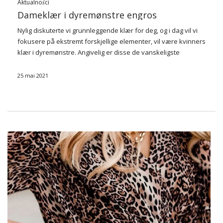
Aktualności
Dameklær i dyremønstre engros
Nylig diskuterte vi grunnleggende klær for deg, og i dag vil vi
fokusere på ekstremt forskjellige elementer, vil være kvinners
klær i dyremønstre. Angivelig er disse de vanskeligste
stylingmotivene, så vi foreslår at du på hvilke deler av
garderoben du …
25 mai 2021