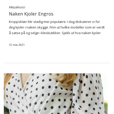
Aktualności
Naken Kjoler Engros
Kroppsklær blir stadig mer populære. I dag diskuterer vi for
deg kjoler i naken skygge. Finn ut hvilke modeller som er verdt
å satse på og selge i klesbutikker. Sjekk ut hva naken kjoler
engros FactoryPrice.eu har på lager.
12 mai 2021
Skygge
…