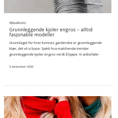
Aktualności
Grunnleggende kjoler engros – alltid
fasjonable modeller
Grunnlaget for hver kvinnes garderobe er grunnleggende
klær, det vil si base. Sjekk hva matchende trender
grunnleggende kjoler engros
verdt å kjøpe. Vi anbefaler
hvilke modeller som vil være fasjonable i mange årstider.
5 desember 2020
Base kjoler — hvordan ser de ut?
…