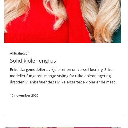
Aktualności
Solid kjoler engros
Enkeltfargemodeller av kjoler er en universell løsning. Slike
modeller fungerer i mange styling for ulike anledninger og
årstider. Vi anbefaler deg
Hvilke ensartede kjoler er de mest
populære og hvor det er best å kjøpe dem engros.
10 november 2020
Hvorfor satse på
…