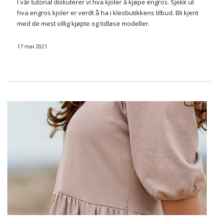
I vår tutorial diskuterer vi hva kjoler å kjøpe engros. Sjekk ut
hva engros kjoler er verdt å ha i klesbutikkens tilbud. Bli kjent
med de mest villig kjøpte og tidløse modeller.
Joggebukse kjoler
17 mai 2021
Nylig har tracksuit kjoler fått i …