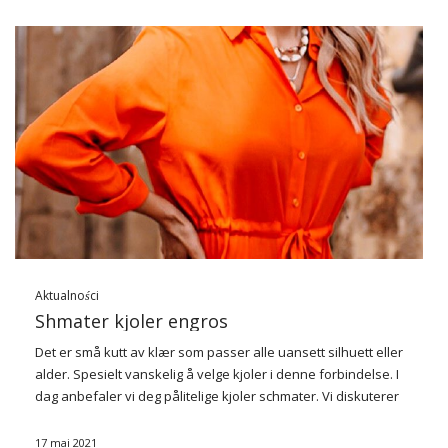
Aktualności
Shmater kjoler engros
Det er små kutt av klær som passer alle uansett silhuett eller
alder. Spesielt vanskelig å velge kjoler i denne forbindelse. I
dag anbefaler vi deg pålitelige kjoler schmater. Vi diskuterer
hvordan disse fasjonable moter ser ut og anbefaler hvorfor
…
17 mai 2021