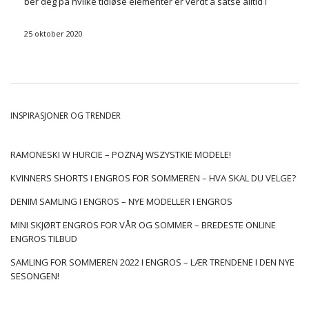
ber deg
på hvilke tidløse elementer er verdt å satse alltid i
løpet av denne kalde årstiden.…
25 oktober 2020
INSPIRASJONER OG TRENDER
RAMONESKI W HURCIE – POZNAJ WSZYSTKIE MODELE!
KVINNERS SHORTS I ENGROS FOR SOMMEREN – HVA SKAL DU VELGE?
DENIM SAMLING I ENGROS – NYE MODELLER I ENGROS
MINI SKJØRT ENGROS FOR VÅR OG SOMMER – BREDESTE ONLINE
ENGROS TILBUD
SAMLING FOR SOMMEREN 2022 I ENGROS – LÆR TRENDENE I DEN NYE
SESONGEN!