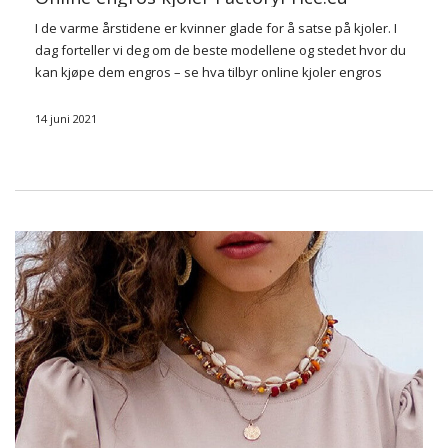
I de varme årstidene er kvinner glade for å satse på kjoler. I
dag forteller vi deg om de beste modellene og stedet hvor du
kan kjøpe dem engros – se hva tilbyr online kjoler engros
FactoryPrice.eu har.
14 juni 2021
En rekke
…