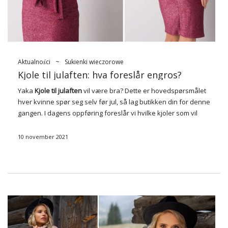
Aktualności
~
Sukienki wieczorowe
Kjole til julaften: hva foreslår engros?
Yaka
Kjole til julaften
vil være bra? Dette er hovedspørsmålet
hver kvinne spør seg selv før jul, så lag butikken din for denne
gangen. I dagens oppføring foreslår vi hvilke kjoler som vil
være fasjonable for høytidelige anledninger i vinter. …
10 november 2021