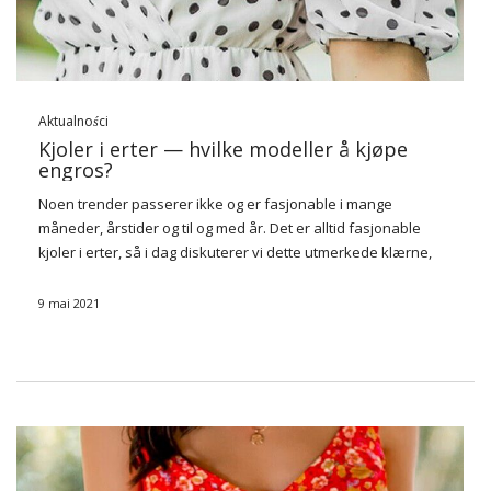
Aktualności
Kjoler i erter — hvilke modeller å kjøpe
engros?
Noen trender passerer ikke og er fasjonable i mange
måneder, årstider og til og med år. Det er alltid fasjonable
kjoler i erter, så i dag diskuterer vi dette utmerkede klærne,
som er verdt å kjøpe i engrosmengder. Sjekk ut!…
9 mai 2021