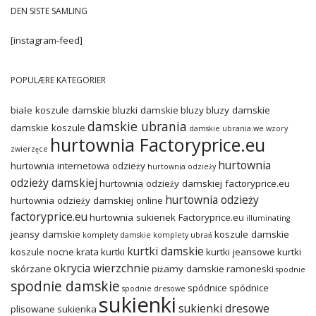
DEN SISTE SAMLING
[instagram-feed]
POPULÆRE KATEGORIER
białe koszule damskie
bluzki damskie
bluzy
bluzy damskie
damskie ubrania
damskie koszule
damskie ubrania we wzory
hurtownia Factoryprice.eu
zwierzęce
hurtownia
hurtownia internetowa odzieży
hurtownia odzieży
odzieży damskiej
hurtownia odzieży damskiej factoryprice.eu
hurtownia odzieży
hurtownia odzieży damskiej online
factoryprice.eu
hurtownia sukienek Factoryprice.eu
illuminating
jeansy damskie
koszule damskie
komplety damskie
komplety ubrań
kurtki damskie
koszule nocne
krata
kurtki
kurtki jeansowe
kurtki
okrycia wierzchnie
skórzane
piżamy damskie
ramoneski
spodnie
spodnie damskie
spódnice
spódnice
spodnie dresowe
sukienki
sukienki dresowe
plisowane
sukienka