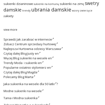
swetry
sukienki dzianinowe
sukienki na zimę
sukienki na komunię
ubrania damskie
damskie
trendy
wzory zwierzęce
żakiety
view more
Sprawdź
Jak zarabiać w internecie
Zobacz
Centrum sprzedaży hurtowej
Najlepsza
Hurtownia odzieży Warszawa
Czytaj dalej
Blog Justy en
Więcej
Blog sukienki na wesele en
Trendy
Moda i sukienki en
Popularne ostatnio
stylomierz en
Czytaj dalej
Blog Magda
Polecamy
Blog Marta
Jaka
sukienka na wesele dla 50 latki
?
Modne
sukienki na wesele
Tania i
Modna sukienka
Zobacz
Wszystko o sukienkach