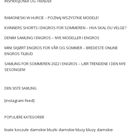
INSPIRASJONER OG TRENDER
RAMONESKI W HURCIE – POZNAJ WSZYSTKIE MODELE!
KVINNERS SHORTS I ENGROS FOR SOMMEREN – HVA SKAL DU VELGE?
DENIM SAMLING I ENGROS – NYE MODELLER I ENGROS
MINI SKJØRT ENGROS FOR VÅR OG SOMMER – BREDESTE ONLINE
ENGROS TILBUD
SAMLING FOR SOMMEREN 2022 I ENGROS – LÆR TRENDENE I DEN NYE
SESONGEN!
DEN SISTE SAMLING
[instagram-feed]
POPULÆRE KATEGORIER
białe koszule damskie
bluzki damskie
bluzy
bluzy damskie