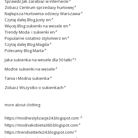
Sprawdź
Jak zarabiać w internecie
Zobacz
Centrum sprzedaży hurtowej
Najlepsza
Hurtownia odzieży Warszawa
Czytaj dalej
Blog Justy en
Więcej
Blog sukienki na wesele en
Trendy
Moda i sukienki en
Popularne ostatnio
stylomierz en
Czytaj dalej
Blog Magda
Polecamy
Blog Marta
Jaka
sukienka na wesele dla 50 latki
?
Modne
sukienki na wesele
Tania i
Modna sukienka
Zobacz
Wszystko o sukienkach
more about clothing
https://modnestylizacje24.blogspot.com
https://modnakobieta360.blogspot.com
https://trendsetterki24.blogspot.com/