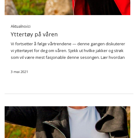
Aktualności
Yttertøy på våren
Vi fortsetter å følge vårtrendene — denne gangen diskuterer
vi yttertøyet for deg om våren. Sjekk ut hvilke jakker og strøk
som vil være mest fasjonable denne sesongen. Lær hvordan
du kjøper engros fra FactoryPrice.eu engros.
3 mai 2021
Ramonesque jakker
Kvinners jakker …