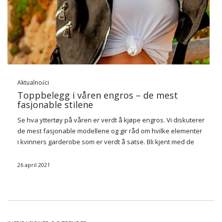
Aktualności
Toppbelegg i våren engros – de mest
fasjonable stilene
Se hva yttertøy på våren er verdt å kjøpe engros. Vi diskuterer
de mest fasjonable modellene og gir råd om hvilke elementer
i kvinners garderobe som er verdt å satse. Bli kjent med de
fire beste beleggene på våren.
26 april 2021
Ramonesque
…