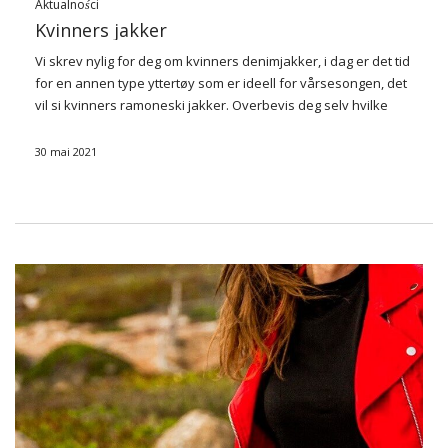
Aktualności
Kvinners jakker
Vi skrev nylig for deg om kvinners denimjakker, i dag er det tid
for en annen type yttertøy som er ideell for vårsesongen, det
vil si kvinners ramoneski jakker. Overbevis deg selv hvilke
stiler, fargevarianter og ornamenter som nå er …
30 mai 2021