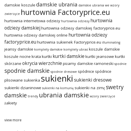
damskie ubrania
damskie koszule
damskie ubrania we wzory
hurtownia Factoryprice.eu
zwierzęce
hurtownia
hurtownia internetowa odzieży
hurtownia odzieży
odzieży damskiej
hurtownia odzieży damskiej factoryprice.eu
hurtownia odzieży
hurtownia odzieży damskiej online
factoryprice.eu
hurtownia sukienek Factoryprice.eu
illuminating
jeansy damskie
koszule damskie
komplety damskie
komplety ubrań
kurtki damskie
koszule nocne
krata
kurtki
kurtki jeansowe
kurtki
okrycia wierzchnie
skórzane
piżamy damskie
ramoneski
spodnie
spodnie damskie
spódnice
spódnice
spodnie dresowe
sukienki
sukienki dresowe
plisowane
sukienka
swetry
sukienki dzianinowe
sukienki na zimę
sukienki na komunię
ubrania damskie
damskie
trendy
wzory zwierzęce
żakiety
view more