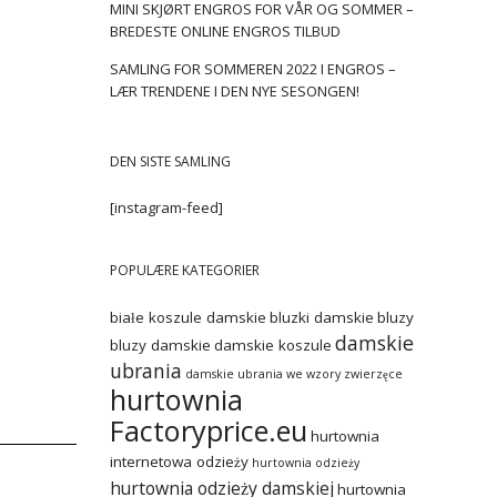
MINI SKJØRT ENGROS FOR VÅR OG SOMMER –
BREDESTE ONLINE ENGROS TILBUD
SAMLING FOR SOMMEREN 2022 I ENGROS –
LÆR TRENDENE I DEN NYE SESONGEN!
DEN SISTE SAMLING
[instagram-feed]
POPULÆRE KATEGORIER
białe koszule damskie
bluzki damskie
bluzy
damskie
bluzy damskie
damskie koszule
ubrania
damskie ubrania we wzory zwierzęce
hurtownia
Factoryprice.eu
hurtownia
internetowa odzieży
hurtownia odzieży
hurtownia odzieży damskiej
hurtownia