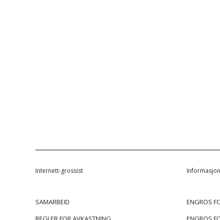
Internett-grossist
Informasjo
SAMARBEID
ENGROS FO
REGLER FOR AVKASTNING
ENGROS FO