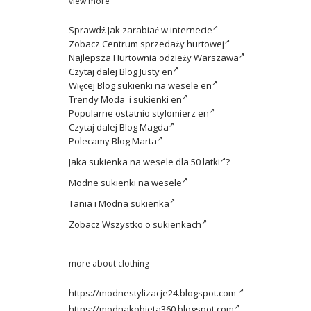
view more
Sprawdź
Jak zarabiać w internecie
Zobacz
Centrum sprzedaży hurtowej
Najlepsza
Hurtownia odzieży Warszawa
Czytaj dalej
Blog Justy en
Więcej
Blog sukienki na wesele en
Trendy
Moda i sukienki en
Popularne ostatnio
stylomierz en
Czytaj dalej
Blog Magda
Polecamy
Blog Marta
Jaka
sukienka na wesele dla 50 latki
?
Modne
sukienki na wesele
Tania i
Modna sukienka
Zobacz
Wszystko o sukienkach
more about clothing
https://modnestylizacje24.blogspot.com
https://modnakobieta360.blogspot.com