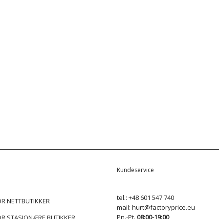
n
Kundeservice
tel.:
+48 601 547 740
R NETTBUTIKKER
mail:
hurt@factoryprice.eu
Pn.-Pt.
08:00-19:00
R STASJONÆRE BUTIKKER