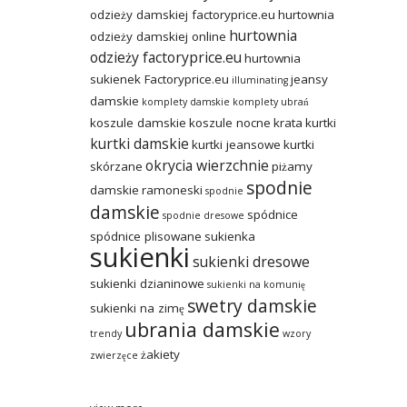
odzieży damskiej factoryprice.eu
hurtownia
hurtownia
odzieży damskiej online
odzieży factoryprice.eu
hurtownia
sukienek Factoryprice.eu
jeansy
illuminating
damskie
komplety damskie
komplety ubrań
koszule damskie
koszule nocne
krata
kurtki
kurtki damskie
kurtki jeansowe
kurtki
okrycia wierzchnie
skórzane
piżamy
spodnie
damskie
ramoneski
spodnie
damskie
spódnice
spodnie dresowe
spódnice plisowane
sukienka
sukienki
sukienki dresowe
sukienki dzianinowe
sukienki na komunię
swetry damskie
sukienki na zimę
ubrania damskie
trendy
wzory
żakiety
zwierzęce