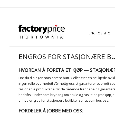
ENGROS SHOPP
ENGROS FOR STASJONÆRE BU
HVORDAN Å FORETA ET KJØP — STASJONÆ
Har du din egen stasjonære butikk eller eier en hel kjede av k
ingen rolle overhodet! Vår nettgrossist garanterer et bredt sp
fasjonable produktene før de rådende trendene og garanterer ras
bedriftskunder som bryr seg om enkle og raske engroskjøp, sa
er hva engros for stasjonære butikker ser ut som hos oss.
FORDELER Å JOBBE MED OSS: