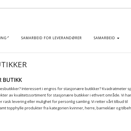
ING
SAMARBEID FOR LEVERANDØRER
SAMARBEID
TIKKER
R BUTIKK
lesbutikker? Interessert i engros for stasjonære butikker? Kvadratmeter sp
ekter av kvalitetssortiment for stasjonære butikker i ethvert område. Vi ha
k levering eller mulighet for personlig samling. Vi retter vårt tilbud til
mt topphylle produkter fra kategorien kvinner, herre, barneklær og tilbeh