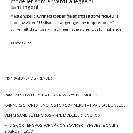
modeller som er verdt å legge til
samlingen!
Mest ønskelig
Kvinners topper fra engros FactoryPrice.eu
i
løpet av våren? Utvilsomt i rangeringen av topptrender nå
vinne helt glatt «basiki», avlinger i striasjoner og i forfriskende
nyanser, samt ultra jentete modeller, dekorert med
sjarmerende ruffles. Ikke meningsløst vil også …
18 mars 2022
INSPIRASJONER OG TRENDER
RAMONESKI W HURCIE – POZNAJ WSZYSTKIE MODELE!
KVINNERS SHORTS I ENGROS FOR SOMMEREN – HVA SKAL DU VELGE?
DENIM SAMLING I ENGROS – NYE MODELLER I ENGROS
MINI SKJØRT ENGROS FOR VÅR OG SOMMER – BREDESTE ONLINE
ENGROS TILBUD