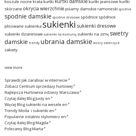
kurtki damskie
koszule nocne
krata
kurtki
kurtki jeansowe
kurtki
okrycia wierzchnie
skórzane
piżamy damskie
ramoneski
spodnie
spodnie damskie
spódnice
spódnice
spodnie dresowe
sukienki
sukienki dresowe
plisowane
sukienka
swetry
sukienki dzianinowe
sukienki na zimę
sukienki na komunię
ubrania damskie
damskie
trendy
wzory zwierzęce
żakiety
view more
Sprawdź
Jak zarabiać w internecie
Zobacz
Centrum sprzedaży hurtowej
Najlepsza
Hurtownia odzieży Warszawa
Czytaj dalej
Blog Justy en
Więcej
Blog sukienki na wesele en
Trendy
Moda i sukienki en
Popularne ostatnio
stylomierz en
Czytaj dalej
Blog Magda
Polecamy
Blog Marta