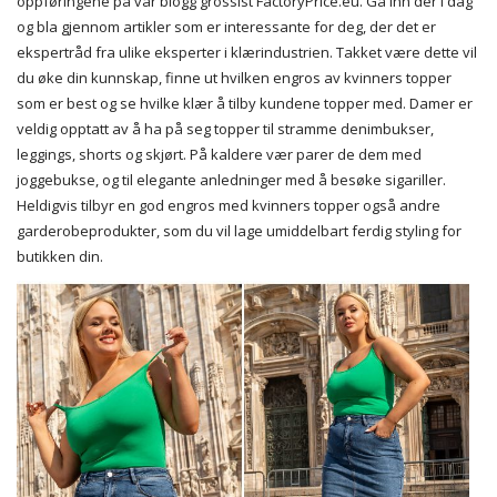
oppføringene på vår blogg grossist FactoryPrice.eu. Gå inn der i dag
og bla gjennom artikler som er interessante for deg, der det er
ekspertråd fra ulike eksperter i klærindustrien. Takket være dette vil
du øke din kunnskap, finne ut hvilken engros av kvinners topper
som er best og se hvilke klær å tilby kundene topper med. Damer er
veldig opptatt av å ha på seg topper til stramme denimbukser,
leggings, shorts og skjørt. På kaldere vær parer de dem med
joggebukse, og til elegante anledninger med å besøke sigariller.
Heldigvis tilbyr en god engros med kvinners topper også andre
garderobeprodukter, som du vil lage umiddelbart ferdig styling for
butikken din.