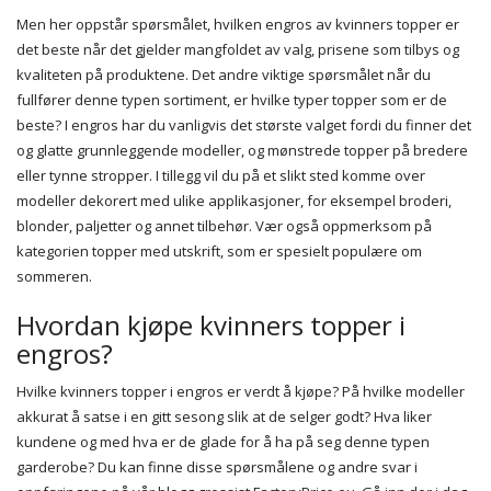
Men her oppstår spørsmålet, hvilken engros av kvinners topper er
det beste når det gjelder mangfoldet av valg, prisene som tilbys og
kvaliteten på produktene. Det andre viktige spørsmålet når du
fullfører denne typen sortiment, er hvilke typer topper som er de
beste? I engros har du vanligvis det største valget fordi du finner det
og glatte grunnleggende modeller, og mønstrede topper på bredere
eller tynne stropper. I tillegg vil du på et slikt sted komme over
modeller dekorert med ulike applikasjoner, for eksempel broderi,
blonder, paljetter og annet tilbehør. Vær også oppmerksom på
kategorien topper med utskrift, som er spesielt populære om
sommeren.
Hvordan kjøpe kvinners topper i
engros?
Hvilke kvinners topper i engros er verdt å kjøpe? På hvilke modeller
akkurat å satse i en gitt sesong slik at de selger godt? Hva liker
kundene og med hva er de glade for å ha på seg denne typen
garderobe? Du kan finne disse spørsmålene og andre svar i