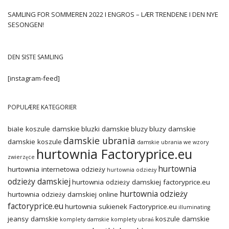
SAMLING FOR SOMMEREN 2022 I ENGROS – LÆR TRENDENE I DEN NYE
SESONGEN!
DEN SISTE SAMLING
[instagram-feed]
POPULÆRE KATEGORIER
białe koszule damskie
bluzki damskie
bluzy
bluzy damskie
damskie ubrania
damskie koszule
damskie ubrania we wzory
hurtownia Factoryprice.eu
zwierzęce
hurtownia
hurtownia internetowa odzieży
hurtownia odzieży
odzieży damskiej
hurtownia odzieży damskiej factoryprice.eu
hurtownia odzieży
hurtownia odzieży damskiej online
factoryprice.eu
hurtownia sukienek Factoryprice.eu
illuminating
jeansy damskie
koszule damskie
komplety damskie
komplety ubrań